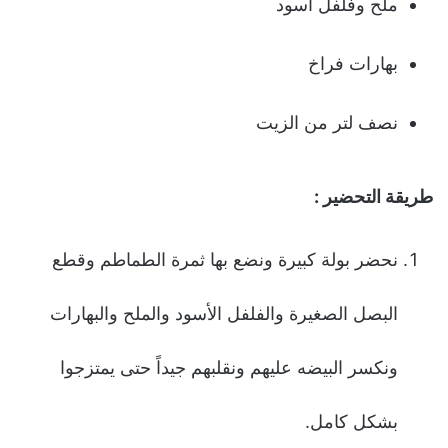
ملح وفلفل أسود
بهارات فراخ
نصف لتر من الزیت
طریقة التحضیر :
نحضر بولة كبیرة ونضع بها ثمرة الطماطم وقطع
البصل الصغیرة والفلفل الأسود والملح والبهارات
ونكسر البیضه علیهم ونقلبهم جیداً حتى یمتزجوا
بشكل كامل.