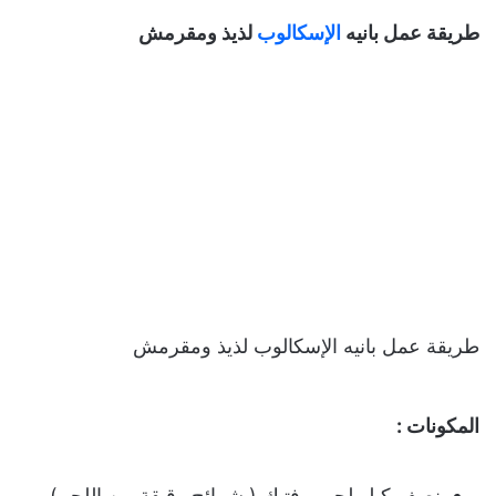
طريقة عمل بانيه
الإسكالوب
لذیذ ومقرمش
طريقة عمل بانيه الإسكالوب لذیذ ومقرمش
المكونات :
نصف كیلو لحم بوفتیك ( شرائح رقیقة من اللحم)