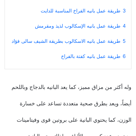
3
طريقة عمل بانيه الفراخ المناسبة للدایت
4
طريقة عمل بانيه الإسكالوب لذیذ ومقرمش
5
طريقة عمل بانيه الاسكالوب بطریقة الشیف سالى فؤاد
6
طريقة عمل بانيه كفتة بالفراخ
وله أكثر من مزاق ممیز، كما یعد البانیه بالدجاج وباللحم
أیضاً، ویعد بطرق صحیة متعددة تساعد على خسارة
الوزن، كما یحتوي البانیة على بروتین قوى وفیتامینات