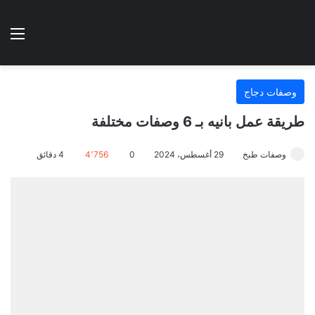
الوضع المظلم
الق
هتطبخي ا
وصفات دجاج
طريقة عمل بانيه بـ 6 وصفات مختلفة
وصفات طبخ
29 أغسطس، 2024
0
4٬756
4 دقائق