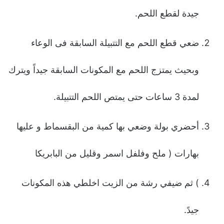
جیدة لقطع اللحم.
ضعي قطع اللحم مع التتبیلة السابقة فى الوعاء
وبحیث یمتزج اللحم مع المكونات السابقة جیداً ویترك
لمدة 3 ساعات حتى یمتص اللحم التتبیلة.
أحضري بولة وضعي بها كمیة من البقسماط و علیها
بهارات ( ملح وفلفل اسمر وقلیل من البابریكا
) ثم ضیفي رشة من الزیت اخلطي هذه المكونات
جیدً.