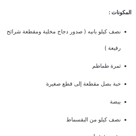
المكونات :
نصف كیلو بانیه ( صدور دجاج مخلیة ومقطعة شرائح
رفیعة )
ثمرة طماطم
حبة بصل مقطعة إلى قطع صغیرة
بیضة
نصف كیلو من البقسماط