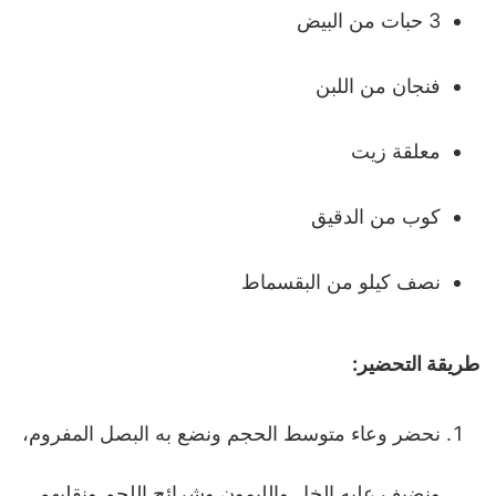
3 حبات من البیض
فنجان من اللبن
معلقة زیت
كوب من الدقیق
نصف كیلو من البقسماط
طریقة التحضیر:
نحضر وعاء متوسط الحجم ونضع به البصل المفروم،
ونضیف علیه الخل واللیمون وشرائح اللحم ونقلبهم