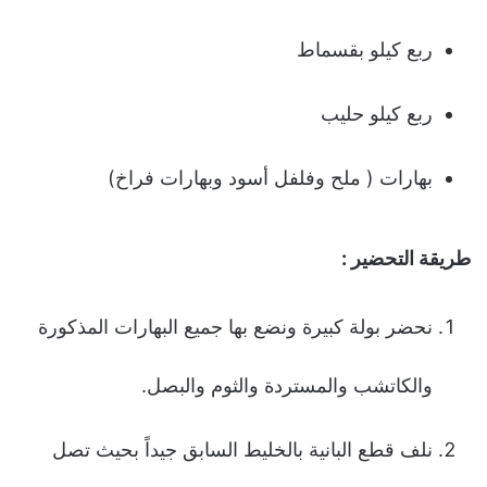
ربع كیلو بقسماط
ربع كیلو حلیب
بهارات ( ملح وفلفل أسود وبهارات فراخ)
طریقة التحضیر :
نحضر بولة كبیرة ونضع بها جمیع البهارات المذكورة
والكاتشب والمستردة والثوم والبصل.
نلف قطع البانیة بالخلیط السابق جیداً بحیث تصل