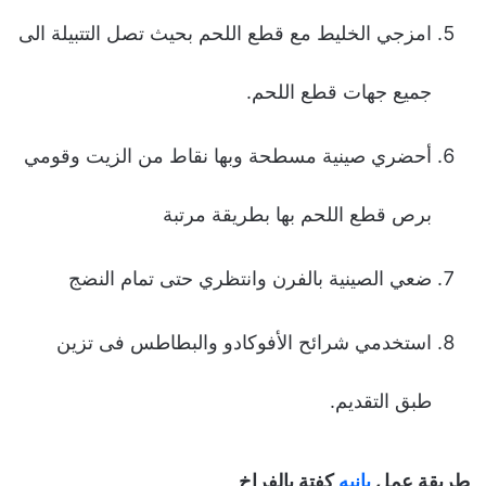
امزجي الخلیط مع قطع اللحم بحیث تصل التتبیلة الى
جمیع جهات قطع اللحم.
أحضري صینیة مسطحة وبها نقاط من الزیت وقومي
برص قطع اللحم بها بطریقة مرتبة
ضعي الصینیة بالفرن وانتظري حتى تمام النضج
استخدمي شرائح الأفوكادو والبطاطس فى تزین
طبق التقدیم.
طريقة عمل
بانيه
كفتة بالفراخ