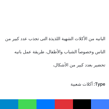
البانیه من الأكلات الشهیة اللذیذة التى تجذب عدد كبیر من
الناس وخصوصاً الشباب والأطفال، طريقة عمل بانيه
تحضير بعدد كبیر من الأشكال،
Type:
أكلات شعبية
Cuisine:
مطبخ مصري
يسبوك
‫X
بينتيريست
ماسنجر
واتساب
تيلقرام