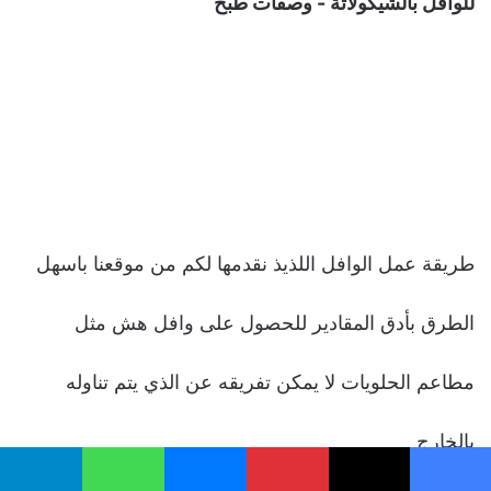
للوافل بالشيكولاتة - وصفات طبخ
طريقة عمل الوافل اللذيذ نقدمها لكم من موقعنا باسهل
الطرق بأدق المقادير للحصول على وافل هش مثل
مطاعم الحلويات لا يمكن تفريقه عن الذي يتم تناوله
بالخارج
يسبوك
‫X
بينتيريست
ماسنجر
واتساب
تيلقرام