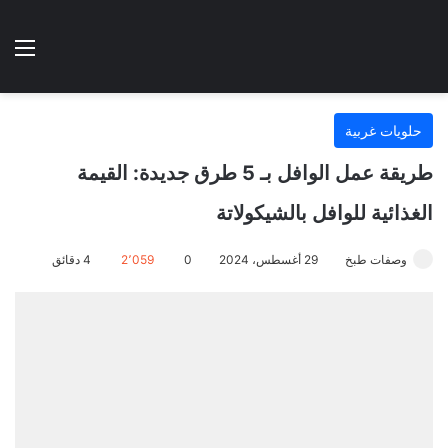
الوضع المظلم
الق
هتطبخي ا
حلويات غربية
طريقة عمل الوافل بـ 5 طرق جديدة: القيمة
الغذائية للوافل بالشيكولاتة
وصفات طبخ
29 أغسطس، 2024
0
2٬059
4 دقائق