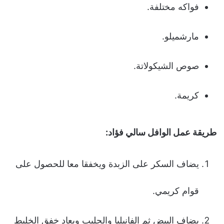
فواكه مختلفة.
مارشميلو.
صوص الشيكولاتة.
كريمة.
طريقة عمل الوافل سالي فؤاد:
يضاف السكر على الزبدة ويخفقا معا للحصول على
قوام كريمي.
يضاف البيض ثم الفانيليا والحليب ويعاد خفق الخليط