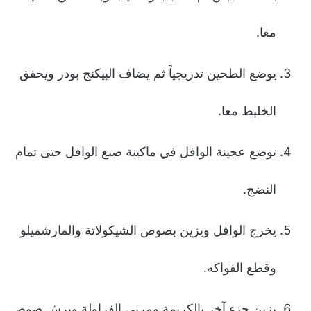
معا.
يوضع الطحين تدريجياً ثم يضاف البيكنج بودر ويخفق
الخليط معا.
توضع عجينة الوافل في ماكينة صنع الوافل حتى تمام
النضج.
يخرج الوافل ويزين بصوص الشيكولاتة والمارشميلو
وقطع الفواكه.
يزين جزء آخر بالكريمة ومربى الفراولة ويرش صوص