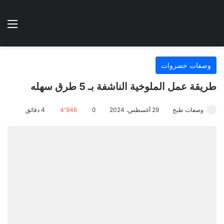
الوضع المظلم
الق
هتطبخي ا
وصفات خضروات
طريقة عمل الملوخية الناشفة بـ 5 طرق سهله
وصفات طبخ
29 أغسطس، 2024
0
4٬946
4 دقائق