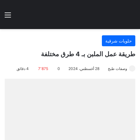
الوضع المظلم
الق
هتطبخي ا
حلويات شرقية
طريقة عمل الملبن بـ 4 طرق مختلفة
وصفات طبخ
28 أغسطس، 2024
0
7٬875
4 دقائق