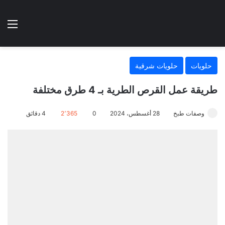
الوضع المظلم
الق
هتطبخي ا
حلويات
حلويات شرقية
طريقة عمل القرص الطرية بـ 4 طرق مختلفة
وصفات طبخ
28 أغسطس، 2024
0
2٬365
4 دقائق