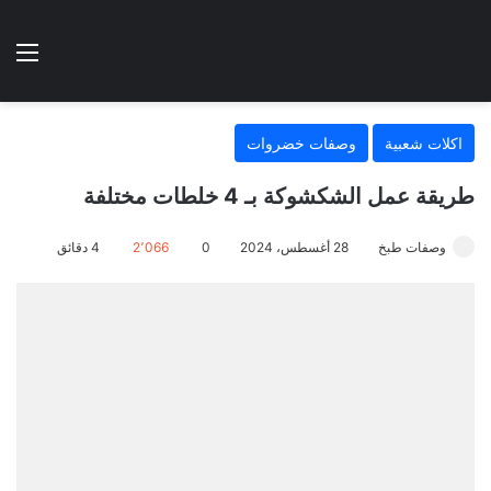
الوضع المظلم
الق
هتطبخي ا
اكلات شعبية
وصفات خضروات
طريقة عمل الشكشوكة بـ 4 خلطات مختلفة
وصفات طبخ
28 أغسطس، 2024
0
2٬066
4 دقائق