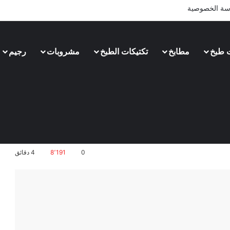
سة الخصوصية
 طبخ
مطابخ
تكتيكات الطبخ
مشروبات
رجيم
0
8٬191
4 دقائق