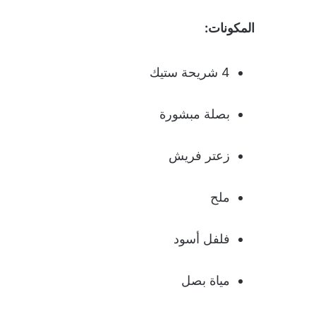
المكونات:
4 شريحة ستيك
بصلة مبشورة
زعتر فريش
ملح
فلفل أسود
مياة بصل