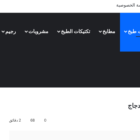
ة الخصوصية
 طبخ
مطابخ
تكتيكات الطبخ
مشروبات
رجيم
دجاج
0
68
2 دقائق