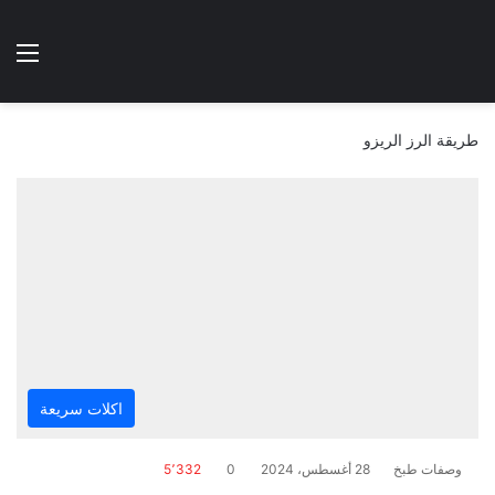
الوضع المظلم
الق
هتطبخي ا
طريقة الرز الريزو
اكلات سريعة
وصفات طبخ
28 أغسطس، 2024
0
5٬332