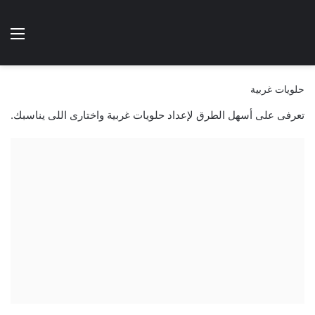
الوضع المظلم
الق
هتطبخي ا
حلويات غربية
تعرفى على أسهل الطرق لإعداد حلويات غربية واختارى اللى يناسبك.